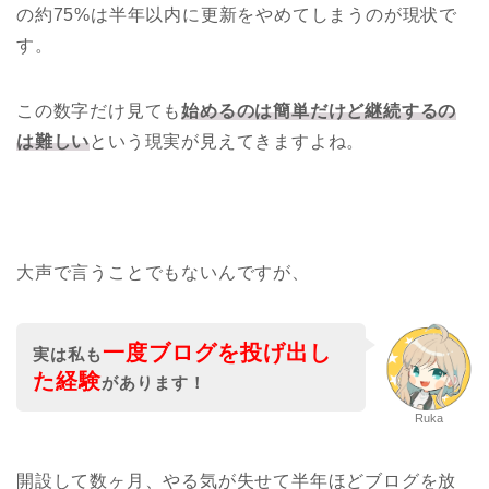
の約75%は半年以内に更新をやめてしまうのが現状で
す。
この数字だけ見ても
始めるのは簡単だけど継続するの
は難しい
という現実が見えてきますよね。
大声で言うことでもないんですが、
一度ブログを投げ出し
実は私も
た経験
があります！
Ruka
開設して数ヶ月、やる気が失せて半年ほどブログを放